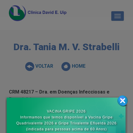
Toggle
navigati
Dra. Tania M. V. Strabelli
VOLTAR
HOME
CRM 48217 – Dra. em Doenças Infecciosas e
Parasitárias
Compartilhe:
VACINA GRIPE 2026
Informamos que temos disponível a Vacina Gripe
Quadrivalente 2026 e Gripe Trivalente Efluelda 2026
(indicada para pessoas acima de 60 Anos)